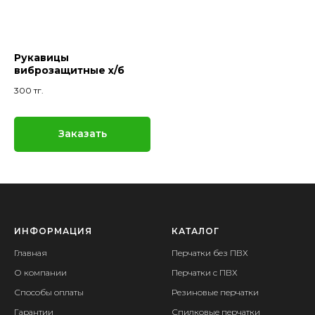
Рукавицы
виброзащитные х/б
300
тг.
Заказать
ИНФОРМАЦИЯ
КАТАЛОГ
Главная
Перчатки без ПВХ
О компании
Перчатки с ПВХ
Способы оплаты
Резиновые перчатки
Гарантии
Спилковые перчатки