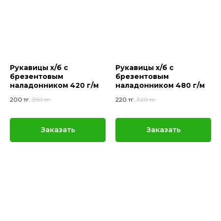
Рукавицы х/б с
Рукавицы х/б с
брезентовым
брезентовым
наладонником 420 г/м
наладонником 480 г/м
200
тг.
350
тг.
220
тг.
320
тг.
Заказать
Заказать