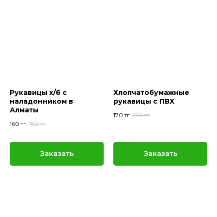
Рукавицы х/б с
Хлопчатобумажные
наладонником в
рукавицы с ПВХ
Алматы
170
тг.
190
тг.
160
тг.
182
тг.
Заказать
Заказать